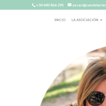
+34 680 866 295
ascari@candelarie
INICIO
LA ASOCIACIÓN