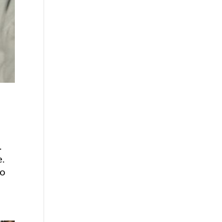
.
e.
ro