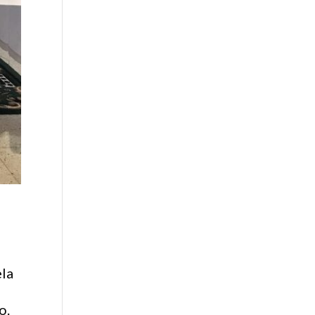
ela
o.