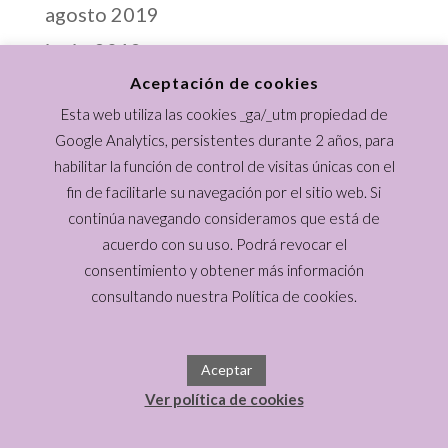
agosto 2019
junio 2019
Aceptación de cookies
abril 2019
Esta web utiliza las cookies _ga/_utm propiedad de
marzo 2019
Google Analytics, persistentes durante 2 años, para
febrero 2019
habilitar la función de control de visitas únicas con el
enero 2019
fin de facilitarle su navegación por el sitio web. Si
continúa navegando consideramos que está de
diciembre 2018
acuerdo con su uso. Podrá revocar el
noviembre 2018
consentimiento y obtener más información
consultando nuestra Política de cookies.
Los dibujos de Candela Riera están registrados en el Registro
Aceptar
Territorial de la Propiedad Intelectual de Madrid, con el Número
de Referencia: 49/281157.9/18
Ver política de cookies
CANDELA RIERA .ORG ® 2021 | BY [ESTUDIO143]