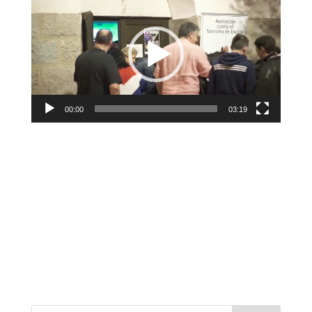
de
vídeo
00:00
03:19