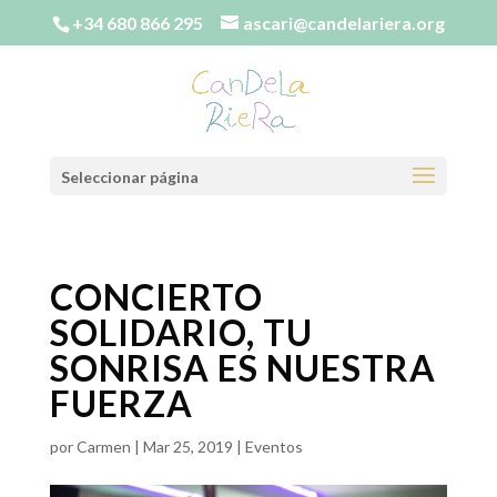
+34 680 866 295
ascari@candelariera.org
Seleccionar página
CONCIERTO
SOLIDARIO, TU
SONRISA ES NUESTRA
FUERZA
por
Carmen
|
Mar 25, 2019
|
Eventos