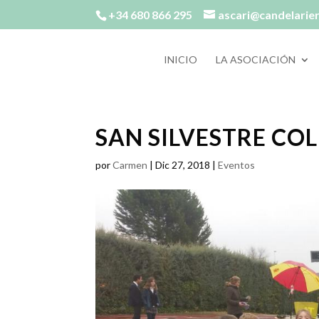
+34 680 866 295
ascari@candelarie
INICIO
LA ASOCIACIÓN
SAN SILVESTRE CO
por
Carmen
|
Dic 27, 2018
|
Eventos