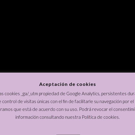
Aceptación de cookies
 las cookies _ga/_utm propiedad de Google Analytics, persistentes dur
e control de visitas únicas con el fin de facilitarle su navegación por el
amos que está de acuerdo con su uso. Podrá revocar el consentim
información consultando nuestra Política de cookies.
 dibujos de Candela Riera están registrados en el Registro Territorial de la Propi
Intelectual de Madrid, con el Número de Referencia: 49/281157.9/18
CANDELA RIERA .ORG ® 2021 | BY [ESTUDIO143]